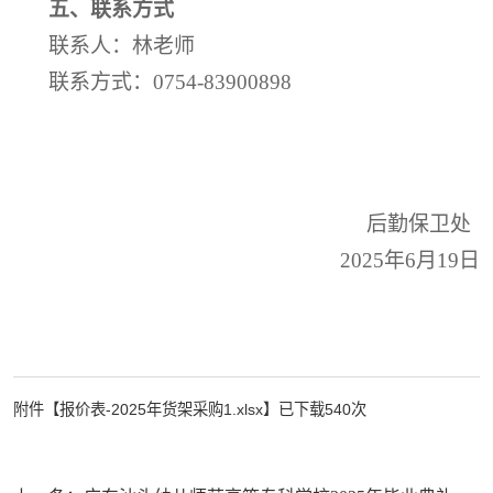
五
、联系方式
联系人：
林
老师
联系方式：
0754-83900898
后勤保卫处
202
5
年
6
月
1
9
日
附件【
报价表-2025年货架采购1.xlsx
】已下载
540
次