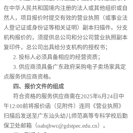
在中华人民共和国境内注册的法人或其他组织或自
然人，项目报价时提交有效的营业执照（或事业法
人登记证或身份证等相关证明）副本扫描件。分支
机构报价的，须提供总公司和分公司营业执照副本
复印件，总公司出具给分支机构的授权书；
2.
投标人必须具备相应的经营资质；
3.
供应商须具备广东政府采购电子卖场
家具定
点服务
供应商资格。
四、报价文件的组成
符合资格的服务供应商需在
202
5
年
6
月
24
日
中
午
1
2
:
00
前将报价函
（见附件）
连同《营业执照》
扫描后发送至广东汕头幼儿师范高等专科学校后勤
保卫处邮箱（
oahqbwc@gdstpec.edu.cn
）。